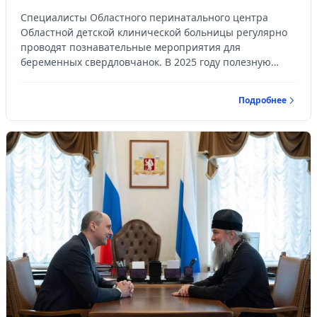
2025 году ОДКБ
Специалисты Областного перинатального центра
Областной детской клинической больницы регулярно
проводят познавательные мероприятия для
беременных свердловчанок. В 2025 году полезную
информацию и навыки ухода за новорождёнными в
рамках таких практикумов получили более 2,4 тысячи
Подробнее
будущих родителей.