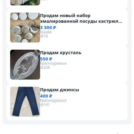
Продам новый набор
эмалированной посуды кастрюли,
чайник
3 300 ₽
Кушва
19
Продам хрусталь
550 ₽
Красноуральск
259
Продам джинсы
400 ₽
Красноуральск
141