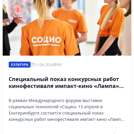
Управляйте объявлениями, отслеживайте
публикации и получайте сообщения
Войти или зарегистрироваться
11.04.2026
90
КУЛЬТУРА
Специальный показ конкурсных работ
кинофестиваля импакт-кино «Лампа»
пройдет в Екатеринбурге в рамках
«Социо»
В рамках Международного форума-выставки
социальных технологий «Социо» 13 апреля в
Екатеринбурге состоится специальный показ
конкурсных работ кинофестиваля импакт-кино «Лампа.
Фильмы показывают примеры конкретных историй,
изменивших жизнь и мировоззрение героев.