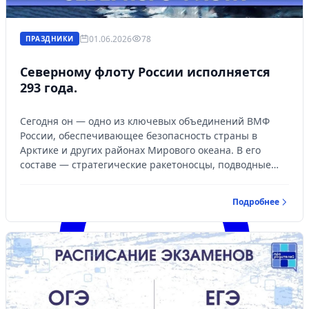
01.06.2026
78
ПРАЗДНИКИ
Северному флоту России исполняется
293 года.
Сегодня он — одно из ключевых объединений ВМФ
России, обеспечивающее безопасность страны в
Арктике и других районах Мирового океана. В его
составе — стратегические ракетоносцы, подводные
крейсера проектов "Борей-А" и "Ясень-М", а также
корабли, оснащенные гиперзвуковыми ракетами
Подробнее
"Циркон".
Войти