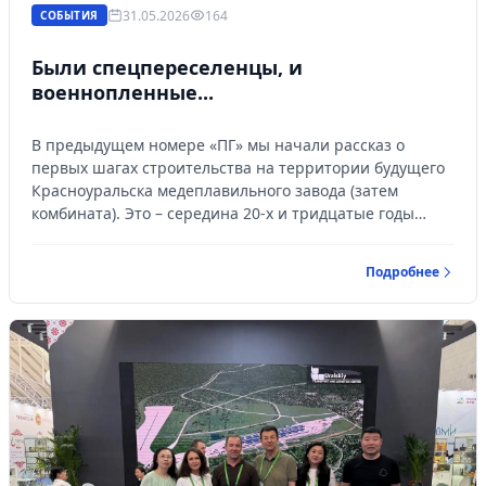
31.05.2026
164
СОБЫТИЯ
Были спецпереселенцы, и
военнопленные...
В предыдущем номере «ПГ» мы начали рассказ о
первых шагах строительства на территории будущего
Красноуральска медеплавильного завода (затем
комбината). Это – середина 20-х и тридцатые годы
прошлого века. Его масштаб, как и других строек
страны тех лет, был огромным. Требовались не только
Подробнее
материальные, но и людские ресурсы. И молодое
советское государство решало эту проблему по-
своему…