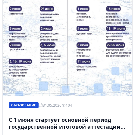
31.05.2026
104
ОБРАЗОВАНИЕ
С 1 июня стартует основной период
государственной итоговой аттестации
Личный кабинет
для выпускников 9-х и 11-х классов!