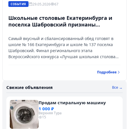
29.05.2026
67
СОБЫТИЯ
Школьные столовые Екатеринбурга и
поселка Шабровский признаны
лучшими в регионе по качеству
детского питания
Самый вкусный и сбалансированный обед готовят в
школе № 166 Екатеринбурга и школе № 137 поселка
Шабровский. Финал регионального этапа
Всероссийского конкурса «Лучшая школьная столовая
– 2026» прошел 28 мая в Екатеринбурге. Опыт этих
образовательных организаций будет тиражироваться
Подробнее
в региональной системе школьного питания.
Свежие объявления
Все →
Продам стиральную машину
1 000 ₽
Верхняя Тура
15