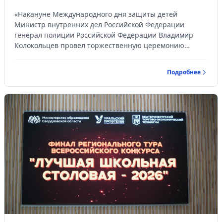
содействие полиции в предотвращении
преступления
«Накануне Международного дня защиты детей
Министр внутренних дел Российской Федерации
генерал полиции Российской Федерации Владимир
Колокольцев провел торжественную церемонию
награждения 17 подростков из 13 регионов стра...
Подробнее