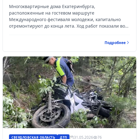
фестиваля молодежи
Многоквартирные дома Екатеринбурга,
расположенные на гостевом маршруте
Международного фестиваля молодежи, капитально
отремонтируют до конца лета. Ход работ показали во
время пресс-тура в доме на улице Воеводина, 4, в
историческом центре Екатеринбурга рядом с одной из
Подробнее
ключевых площадок фестиваля.
31.05.2026
76
СВЕРДЛОВСКАЯ ОБЛАСТЬ
ДТП