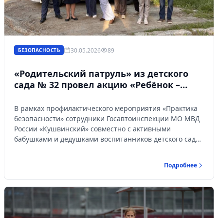
30.05.2026
89
БЕЗОПАСНОСТЬ
«Родительский патруль» из детского
сада № 32 провел акцию «Ребёнок –
главный пассажир».
В рамках профилактического мероприятия «Практика
безопасности» сотрудники Госавтоинспекции МО МВД
России «Кушвинский» совместно с активными
бабушками и дедушками воспитанников детского сада
№ 32 города Кушва провели акцию, направленную на
безопасную перевозку юных пассажиров в
Подробнее
автомобилях.