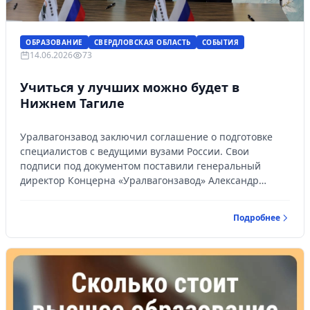
ОБРАЗОВАНИЕ
СВЕРДЛОВСКАЯ ОБЛАСТЬ
СОБЫТИЯ
14.06.2026
73
Учиться у лучших можно будет в
Нижнем Тагиле
Уралвагонзавод заключил соглашение о подготовке
специалистов с ведущими вузами России. Свои
подписи под документом поставили генеральный
директор Концерна «Уралвагонзавод» Александр
Потапов, ректор Уральского федерального
университета Илья Обабков и ректор Московского
Подробнее
государственного технического университета (МГТУ)
имени Н.Э. Баумана Михаил Гордин.