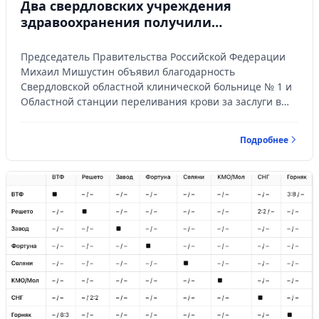
Два свердловских учреждения
здравоохранения получили
Управляйте объявлениями, отслеживайте
благодарность от председателя
публикации и получайте сообщения
Правительства РФ за большой вклад в
Председатель Правительства Российской Федерации
Войти или зарегистрироваться
развитие службы крови
Михаил Мишустин объявил благодарность
Свердловской областной клинической больнице № 1 и
Областной станции переливания крови за заслуги в
охране здоровья населения и большой вклад в
развитие службы крови. Соответствующее
Подробнее
распоряжение размещено на сайте официального
опубликования правовых актов.