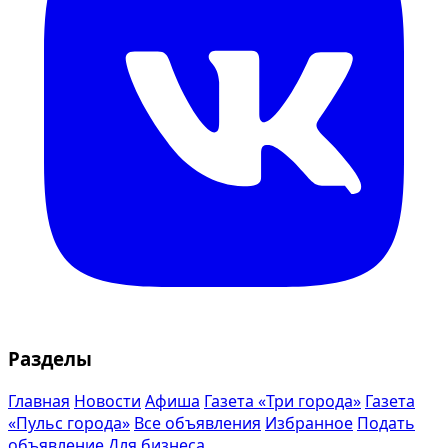
Разделы
Главная
Новости
Афиша
Газета «Три города»
Газета
«Пульс города»
Все объявления
Избранное
Подать
объявление
Для бизнеса