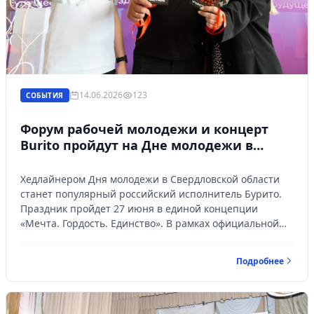
14.06.2026
123
СОБЫТИЯ
Форум рабочей молодежи и концерт
Burito пройдут на Дне молодежи в
Свердловской области
Хедлайнером Дня молодежи в Свердловской области
станет популярный российский исполнитель Бурито.
Праздник пройдет 27 июня в единой концепции
«Мечта. Гордость. Единство». В рамках официальной
программы также запланирован региональный форум
рабочей молодежи. Центральной площадкой Среднего
Подробнее
Урала станет ЦПКиО имени В. В. Маяковского.