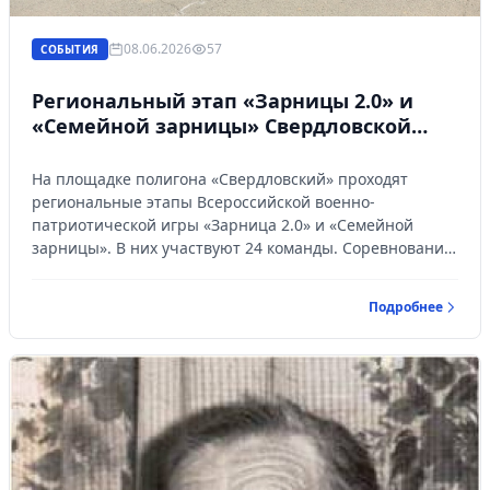
08.06.2026
57
СОБЫТИЯ
Региональный этап «Зарницы 2.0» и
«Семейной зарницы» Свердловской
области собрал 24 команды
На площадке полигона «Свердловский» проходят
региональные этапы Всероссийской военно-
патриотической игры «Зарница 2.0» и «Семейной
зарницы». В них участвуют 24 команды. Соревнования
рассчитаны на три дня. Старт самой масштабной игре
с применением цифровых технологий дала
Подробнее
заместитель губернатора – министр здравоохранения
Свердловской области Татьяна Савинова.