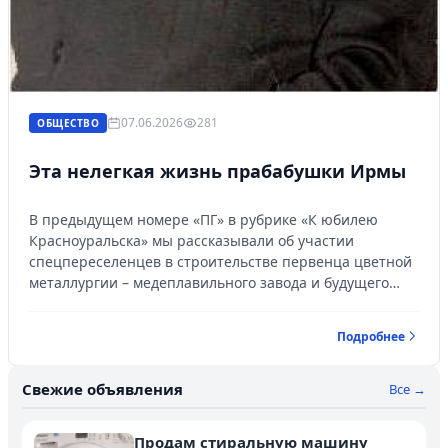
07.06.2026
281
ОБЩЕСТВО
Эта нелегкая жизнь прабабушки Ирмы
В предыдущем номере «ПГ» в рубрике «К юбилею
Красноуральска» мы рассказывали об участии
спецпереселенцев в строительстве первенца цветной
металлургии – медеплавильного завода и будущего
города. Тяжелый труд и нелегкие условия жизни
выпали на долю тех, кто попал в разряд
Подробнее
«неблагонадежных». Среди них оказались и советские
немцы, которые «обрусели», как говорят, еще с
петровских времен. Трудились они на совесть. А по-
Свежие объявления
Все →
другому, и не умели! Сегодня наш рассказ об одной
такой красноуральской семье…
Продам стиральную машину