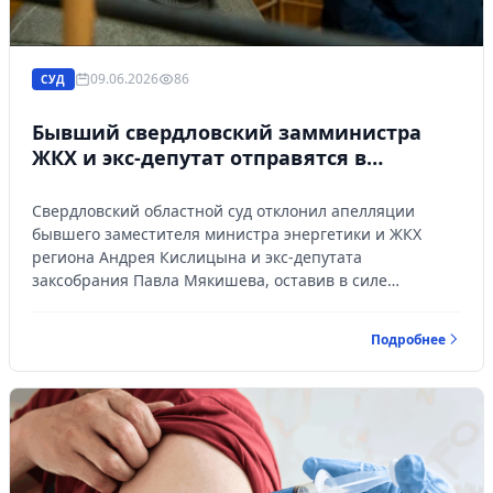
09.06.2026
86
СУД
Бывший свердловский замминистра
ЖКХ и экс-депутат отправятся в
колонию
Свердловский областной суд отклонил апелляции
бывшего заместителя министра энергетики и ЖКХ
региона Андрея Кислицына и экс-депутата
заксобрания Павла Мякишева, оставив в силе
приговор Верх-Исетского районного суда. Оба
фигуранта признаны виновными в коррупционных
Подробнее
преступлениях и отправлены в колонию строгого
режима. Об этом рассказали URA.RU источники,
близкие к делу.