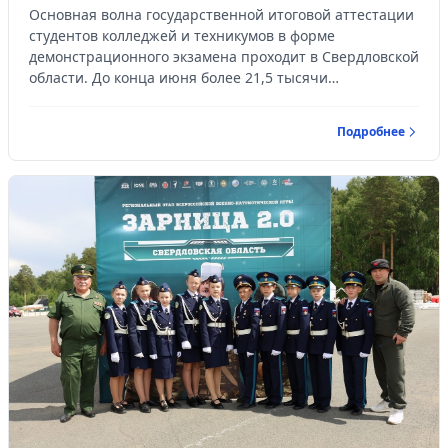
колледжах региона
Основная волна государственной итоговой аттестации
студентов колледжей и техникумов в форме
демонстрационного экзамена проходит в Свердловской
области. До конца июня более 21,5 тысячи
выпускников продемонстрируют свои практические
навыки по 134 профессиям. В пиковый период в
Подробнее
регионе пройдет более 735 экзаменов.