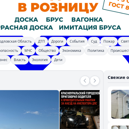
рдловская Область
ДТП
Дороги
События
Суд
Пожар
Свят
зопасность
МЧС
Общество
Экономика
Политика
Происшес
знес
Власть
Экология
Дети
Свежие 