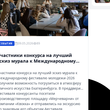
09.05.2026
89
СОБЫТИЯ
частники конкурса на лучший
скиз мурала к Международному
фестивалю молодежи
вдохновились уличным искусством
частники конкурса на лучший эскиз мурала к
катеринбурга
еждународному фестивалю молодежи-2026
олучили возможность погрузиться в атмосферу
личного искусства Екатеринбурга. В преддверии
естиваля конкурсанты посетили
роизводственную площадку «Мерчеварни» от
омпании «Квокка» и отправились на экскурсию
о знаковым арт‑объектам фестиваля