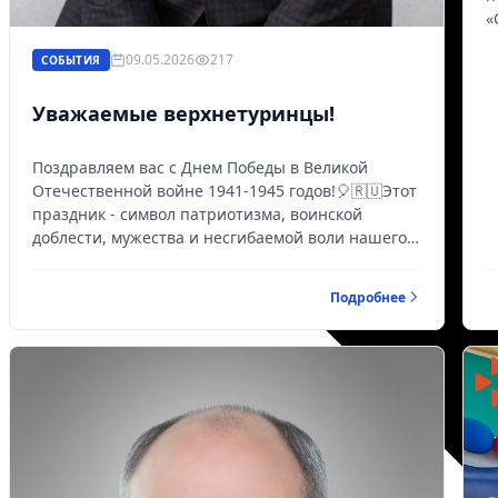
«
09.05.2026
217
СОБЫТИЯ
Уважаемые верхнетуринцы!
Поздравляем вас с Днем Победы в Великой
Отечественной войне 1941-1945 годов!🎈🇷🇺Этот
праздник - символ патриотизма, воинской
доблести, мужества и несгибаемой воли нашего
народа.Мы отдаем дань уважения нашим
землякам, кот...
Подробнее