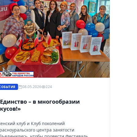
08.05.2026
224
СОБЫТИЯ
Единство – в многообразии
кусов!»
рнуться к ним позже.
енский клуб и Клуб поколений
расноуральского центра занятости
бъединились, чтобы провести Фестиваль