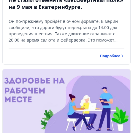
на 9 мая в Екатеринбурге.
Управляйте объявлениями, отслеживайте
публикации и получайте сообщения
Он по-прежнему пройдёт в очном формате. В мэрии
Войти или зарегистрироваться
сообщили, что дороги будут перекрыты до 14:00 для
проведения шествия. Также движение ограничат с
20:00 на время салюта и фейерверка. Это поможет
избежать большого скопления людей на проспекте
Ленина.
Подробнее