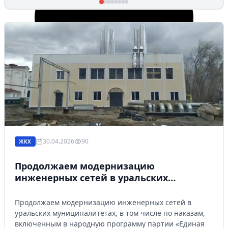
в
день на
п
посту главы
С
Кушвинского
о
муниципального
округа….»
30.04.2026
90
ЖКХ
Избранное
Продолжаем модернизацию
инженерных сетей в уральских
Сохраняйте интересные объявления, чтобы быстро
муниципалитетах
вернуться к ним позже.
Продолжаем модернизацию инженерных сетей в
уральских муниципалитетах, в том числе по наказам,
Перейти в избранное
включенным в народную программу партии «Единая