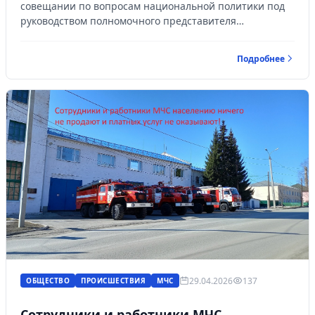
совещании по вопросам национальной политики под
руководством полномочного представителя
Президента РФ в УрФО Артёма Жоги и заместителя
Руководителя Администрации Президента РФ
Подробнее
Магомедсалама Магомедова.
29.04.2026
137
ОБЩЕСТВО
ПРОИСШЕСТВИЯ
МЧС
Сотрудники и работники МЧС