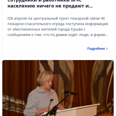
населению ничего не продают и
платных услуг не оказывают!
❗28 апреля на центральный пункт пожарной связи 46
пожарно-спасательного отряда поступила информация
от обеспокоенных жителей города Кушва с
сообщением о том, что по домам ходят люди, в форме
МЧС, представляются сотрудниками МЧС,
настоятельно рекомендуют приобрести у них
Подробнее
огнетушитель. В результате одна женщина,
преклонного возраста, ответственно относящаяся к
пожарной безопасности своего жилья, приобрела у
этих неизвестных огнетушитель небольшого объёма за
14 тысяч рублей!