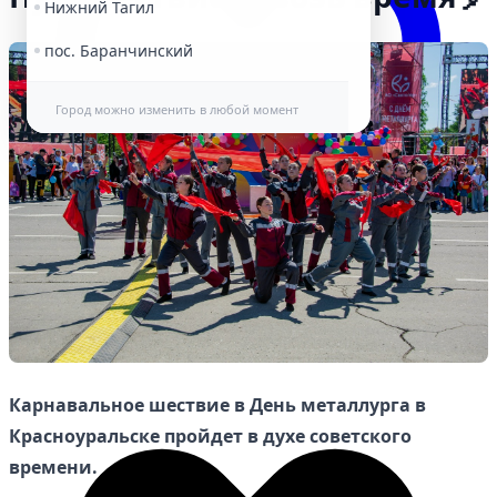
Нижний Тагил
пос. Баранчинский
Город можно изменить в любой момент
Избранное
Карнавальное шествие в День металлурга в
Красноуральске пройдет в духе советского
времени.