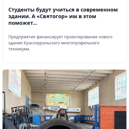
Студенты будут учиться в современном
Управляйте объявлениями, отслеживайте
здании. А «Святогор» им в этом
публикации и получайте сообщения
поможет…
Войти или зарегистрироваться
Предприятие финансирует проектирование нового
здания Красноуральского многопрофильного
техникума.