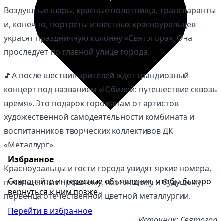
Воздушные шары, красные полотнища, транспаранты
и, конечно, портреты известных красноуральцев
украсят праздничную колонну «Святогора». Она
проследует по главной улице города.
🎵А после шествия зрителей ждет грандиозный
концерт под названием «Юбилей: путешествие сквозь
время». Это подарок горожанам от артистов
художественной самодеятельности комбината и
воспитанников творческих коллективов ДК
«Металлург».
Избранное
Красноуральцы и гости города увидят яркие номера,
Сохраняйте интересные объявления, чтобы быстро
посвященные прошлому, настоящему и будущему
вернуться к ним позже.
первенца отечественной цветной металлургии.
Перейти в избранное
Источник: Святогор