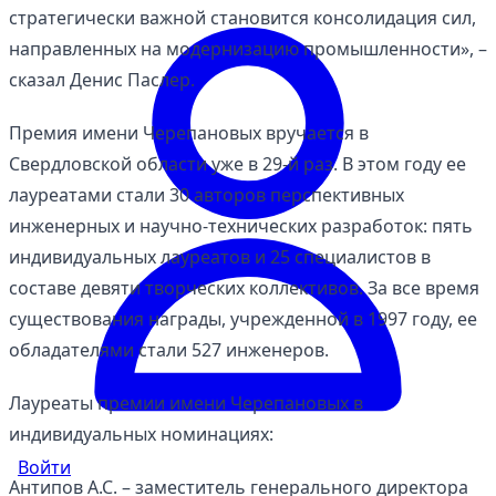
стратегически важной становится консолидация сил,
направленных на модернизацию промышленности», –
сказал Денис Паслер.
Премия имени Черепановых вручается в
Свердловской области уже в 29-й раз. В этом году ее
лауреатами стали 30 авторов перспективных
инженерных и научно-технических разработок: пять
индивидуальных лауреатов и 25 специалистов в
составе девяти творческих коллективов. За все время
существования награды, учрежденной в 1997 году, ее
обладателями стали 527 инженеров.
Лауреаты премии имени Черепановых в
индивидуальных номинациях:
Войти
Антипов А.С. – заместитель генерального директора