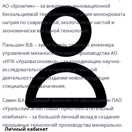
АО «Хромпик» – за внедрение инновационной
бескальциевой технологии получения монохромата
натрия по современной, экологически чистой и
экономически выгодной технологии;
Паньшин В.В. – заместитель главного инженера
управления механосборочного производства АО
«НПК «Уралвагонзавод» – за координацию научно-
исследовательской и производственной
деятельности при создании новой продукции
специального назначения;
Савин В.А. – главный технолог по обогащению ПАО
«Уральский асбестовый горно-обогатительный
комбинат» – за большой личный вклад в создание
прорывных технологий производства минерально-
Личный кабинет