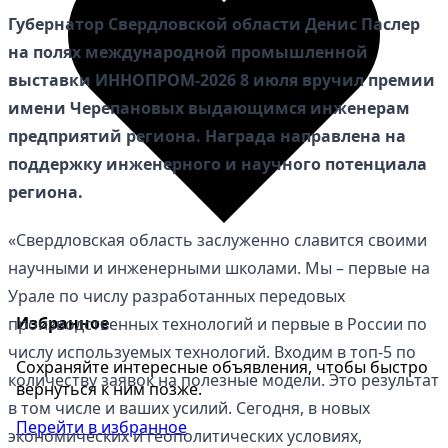
Губернатор Свердловской области Денис Паслер
на полях международной промышленной
выставки ИННОПРОМ-2026 8 июля вручил премии
имени Черепановых выдающимся инженерам
предприятий региона. Награда направлена на
поддержку инженерного и научного потенциала
региона.
«Свердловская область заслуженно славится своими
научными и инженерными школами. Мы – первые на
Урале по числу разработанных передовых
Избранное
производственных технологий и первые в России по
числу используемых технологий. Входим в топ-5 по
Сохраняйте интересные объявления, чтобы быстро
количеству заявок на полезные модели. Это результат
вернуться к ним позже.
в том числе и ваших усилий. Сегодня, в новых
Перейти в избранное
экономических и геополитических условиях,