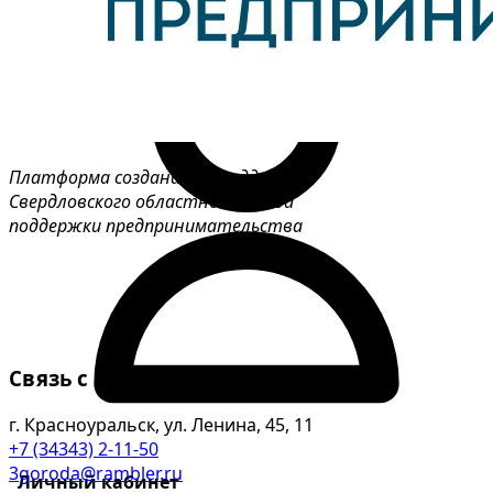
Платформа создана при поддержке
Свердловского областного фонда
поддержки предпринимательства
Связь с нами
г. Красноуральск, ул. Ленина, 45, 11
+7 (34343) 2-11-50
3goroda@rambler.ru
Личный кабинет