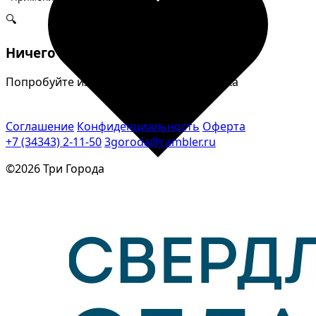
🔍
Ничего не найдено
Попробуйте изменить параметры поиска
Соглашение
Конфиденциальность
Оферта
+7 (34343) 2-11-50
3goroda@rambler.ru
©2026 Три Города
Избранное
Сохраняйте интересные объявления, чтобы быстро
вернуться к ним позже.
Перейти в избранное