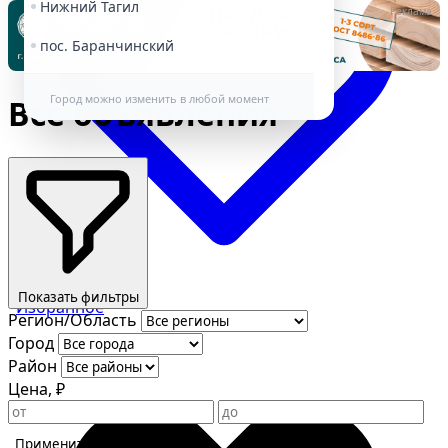
Нижний Тагил
Реклама
пос. Баранчинский
Город можно изменить в любой момент
Все объявления
Показать фильтры
Избранное
Регион/Область
Город
Район
Цена, ₽
Применить фильтры