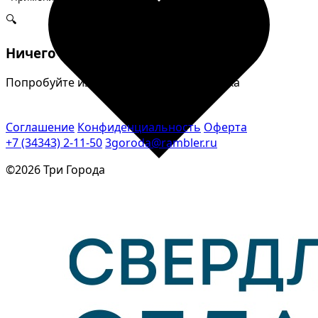
🔍
Ничего не найдено
Попробуйте изменить параметры поиска
Соглашение
Конфиденциальность
Оферта
+7 (34343) 2-11-50
3goroda@rambler.ru
©2026 Три Города
Избранное
Сохраняйте интересные объявления, чтобы быстро
вернуться к ним позже.
Перейти в избранное