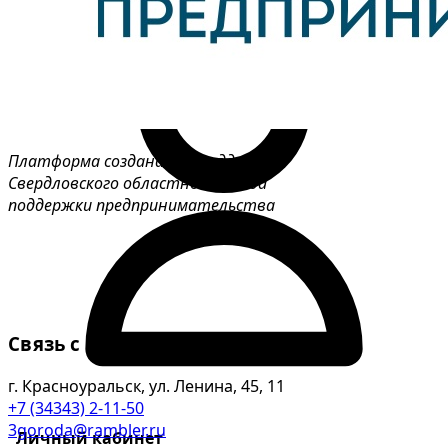
Платформа создана при поддержке
Свердловского областного фонда
поддержки предпринимательства
Связь с нами
г. Красноуральск, ул. Ленина, 45, 11
+7 (34343) 2-11-50
3goroda@rambler.ru
Личный кабинет