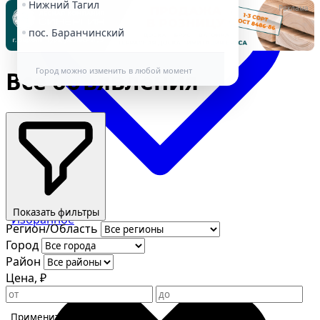
Нижний Тагил
Реклама
пос. Баранчинский
Город можно изменить в любой момент
Все объявления
Показать фильтры
Избранное
Регион/Область
Город
Район
Цена, ₽
Применить фильтры