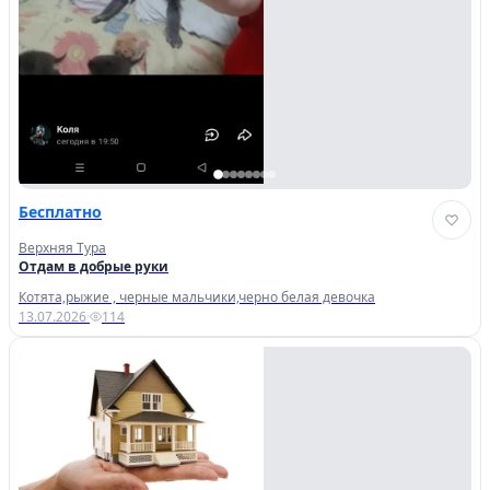
Бесплатно
Верхняя Тура
Отдам в добрые руки
Котята,рыжие , черные мальчики,черно белая девочка
13.07.2026
·
114