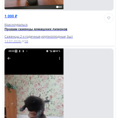
1 000 ₽
Красноуральск
Продам саженцы домашних лимонов
Саженцы 2-х годичные,крупноплодные,3шт
13.07.2026
·
58
Личный кабинет