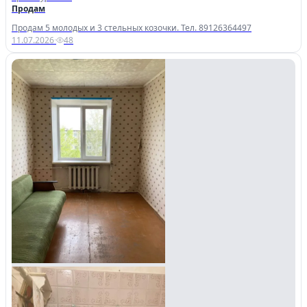
Продам
Продам 5 молодых и 3 стельных козочки. Тел. 89126364497
11.07.2026
·
48