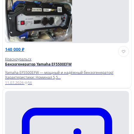
140 000 ₽
Красноуральск
Бензогенератор Yamaha EF5500EFW
Yamaha EF5500EFW — мощный и надёжный бензогенератор!
Характеристики: Номинал 5,5...
11.07.2026
·
56