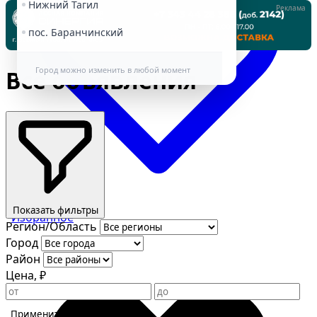
Нижний Тагил
Реклама
пос. Баранчинский
Город можно изменить в любой момент
Все объявления
Показать фильтры
Избранное
Регион/Область
Город
Район
Цена, ₽
Применить фильтры