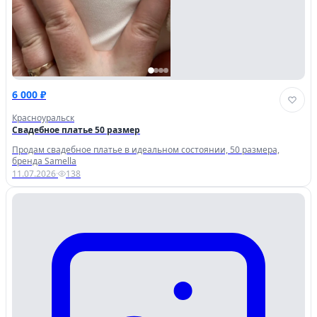
6 000 ₽
Красноуральск
Свадебное платье 50 размер
Продам свадебное платье в идеальном состоянии, 50 размера,
бренда Samella
11.07.2026
·
138