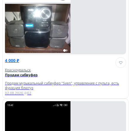
4 000 ₽
Красноуральск
Продам сабвуфер
Продам музыкальный сабвуфер "Sven", управление с пульта, есть
функция блютуз
02.08.2026
·
62