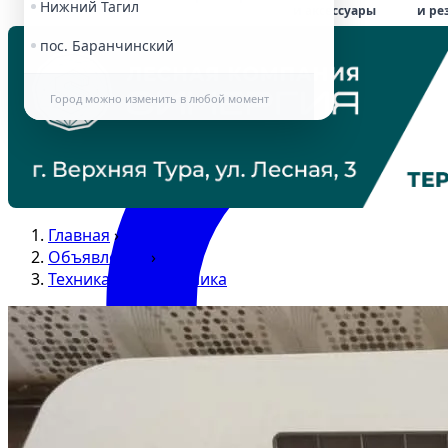
Нижний Тагил
и аксессуары
и ре
пос. Баранчинский
Город можно изменить в любой момент
Главная
›
Объявления
›
Техника и электроника