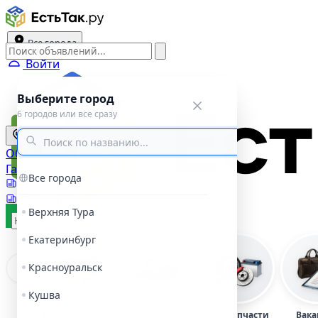
Все города
Войти
Выберите город
6 городов или все сразу
Все города
Объявления
Новости
Афиша
Газеты
Все города
Три города
Пульс города
Верхняя Тура
Подать объявление
Екатеринбург
Красноуральск
Кушва
Недвижимость
Транспорт
Автозапчасти
Вака