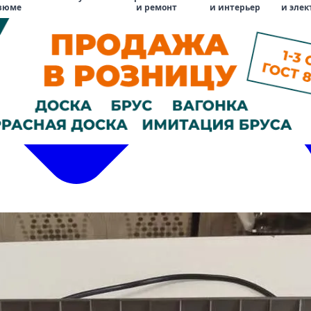
зюме
и ремонт
и интерьер
и элек