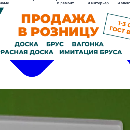
зюме
и ремонт
и интерьер
и элек