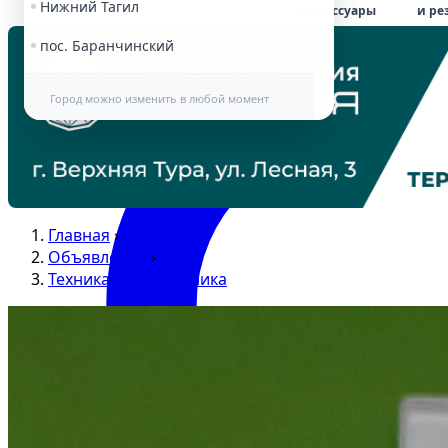
Нижний Тагил
и аксессуары
и ре
пос. Баранчинский
Город можно изменить в любой момент
Главная
›
Объявления
›
Техника и электроника