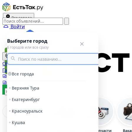
Все города
Войти
Выберите город
6 городов или все сразу
Все города
Объявления
Новости
Афиша
Газеты
Все города
Три города
Пульс города
Верхняя Тура
Подать объявление
Екатеринбург
Красноуральск
Кушва
Недвижимость
Транспорт
Автозапчасти
Вака