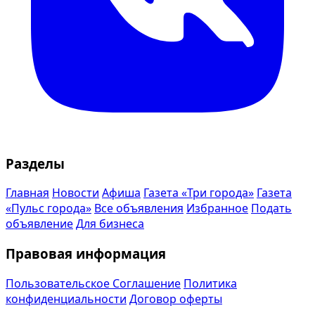
Разделы
Главная
Новости
Афиша
Газета «Три города»
Газета
«Пульс города»
Все объявления
Избранное
Подать
объявление
Для бизнеса
Правовая информация
Пользовательское Соглашение
Политика
конфиденциальности
Договор оферты