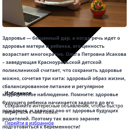
Здоровье — бесценный дар, а когда речь идет о
здоровье матери и ребенка, его ценность
возрастает многократно. Ольга Петровна Исакова
– заведующая Красноуральской детской
поликлиникой считает, что сохранить здоровье
можно, сочетая три кита: здоровый образ жизни,
сбалансированное питание и регулярное
Избранное
медицинское наблюдение. Помните: здоровье
будущего ребенка начинается задолго до его
Сохраняйте интересные объявления, чтобы быстро
рождения, и зависит оно от здоровья будущих
вернуться к ним позже.
родителей. Поэтому так важно заранее
Перейти в избранное
подготовиться к беременности!