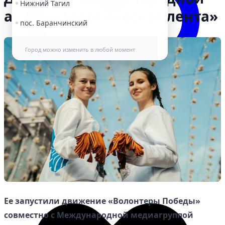
Нижний Тагил
акции «Георгиевская лента»
пос. Баранчинский
Город можно изменить в любой момент
Избранное
Ее запустили движение «Волонтеры Победы»
совместно с Международной медиагруппой