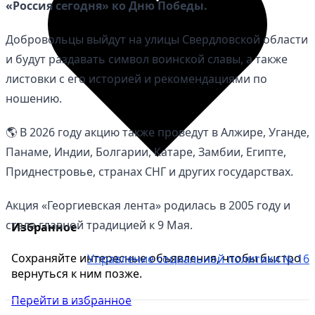
«Россия сегодня» ко Дню Победы.
Добровольцы выйдут на улицы Свердловской области
и будут раздавать символ воинской славы, а также
листовки с его историей и рекомендациями по
ношению.
🌎 В 2026 году акцию также проведут в Алжире, Уганде,
Панаме, Индии, Болгарии, Катаре, Замбии, Египте,
Приднестровье, странах СНГ и других государствах.
Акция «Георгиевская лента» родилась в 2005 году и
стала главной традицией к 9 Мая.
Избранное
Сохраняйте интересные объявления, чтобы быстро
Управление социальной политики № 16
вернуться к ним позже.
Перейти в избранное