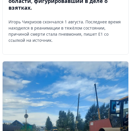
области, фигурировавший в деле о
взятках.
Управляйте объявлениями, отслеживайте
публикации и получайте сообщения
Игорь Чикризов скончался 1 августа. Последнее время
Войти или зарегистрироваться
находился в реанимации в тяжёлом состоянии,
причиной смерти стала пневмония, пишет Е1 со
ссылкой на источник.