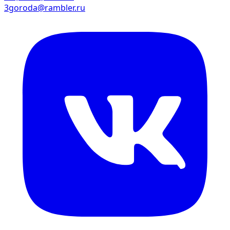
3goroda@rambler.ru