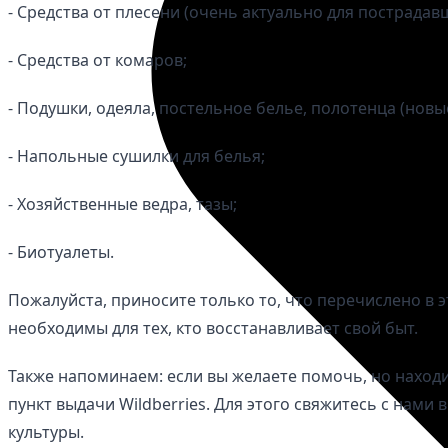
- Средства от плесени (очень актуально для пострадав
- Средства от комаров;
- Подушки, одеяла, постельное белье, полотенца (новые
- Напольные сушилки для белья;
- Хозяйственные ведра, тазы;
- Биотуалеты.
Пожалуйста, приносите только то, что перечислено в 
необходимы для тех, кто восстанавливает свой быт.
Также напоминаем: если вы желаете помочь, но находи
пункт выдачи Wildberries. Для этого свяжитесь с нами
культуры.