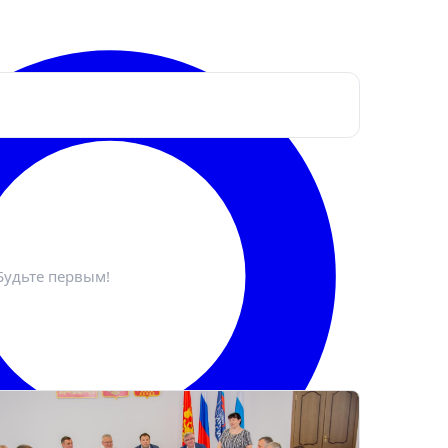
ктронная почта
*
Будьте первым!