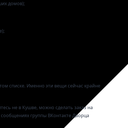
ших домов);
);
этом списке. Именно эти вещи сейчас крайне
тесь не в Кушве, можно сделать заказ на
 в сообщениях группы ВКонтакте Дворца