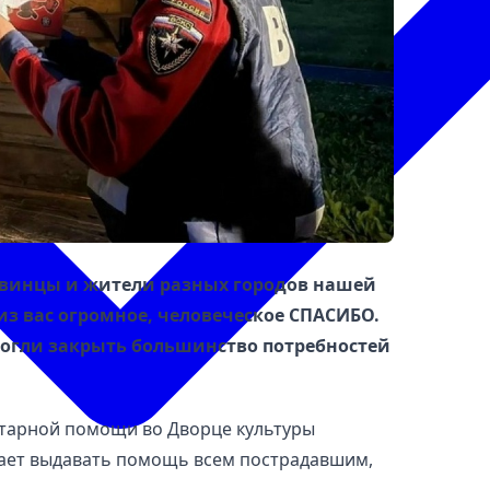
винцы и жители разных городов нашей
из вас огромное, человеческое СПАСИБО.
могли закрыть большинство потребностей
анитарной помощи во Дворце культуры
ает выдавать помощь всем пострадавшим,