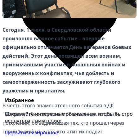
Сегодня, 1 июля, в Свердловской области
произошло важное событие – впервые
официально отмечается День ветеранов боевых
действий. Этот день посвящен всем воинам,
принимавшим участие в локальных войнах и
вооруженных конфликтах, чья доблесть и
самоотверженность заслуживают глубокого
уважения и признания.
Избранное
В честь этого знаменательного события в ДК
Сохраняйте интересные объявления, чтобы быстро
"Металлург" состоялась трогательная встреча
вернуться к ним позже.
поколений, объединившая тех, кто прошел через
горнило войны, и тех, кто чтит их подвиг.
Перейти в избранное