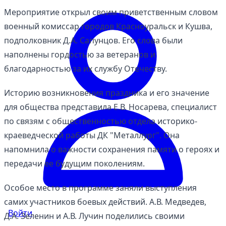
Мероприятие открыл своим приветственным словом
военный комиссар городов Красноуральск и Кушва,
подполковник Д.А. Сапунцов. Его слова были
наполнены гордостью за ветеранов и
благодарностью за их службу Отечеству.
Историю возникновения праздника и его значение
для общества представила Е.В. Носарева, специалист
по связям с общественностью отдела историко-
краеведческой работы ДК "Металлург". Она
напомнила о важности сохранения памяти о героях и
передачи ее будущим поколениям.
Особое место в программе заняли выступления
самих участников боевых действий. А.В. Медведев,
Войти
Д.А. Зеленин и А.В. Лучин поделились своими