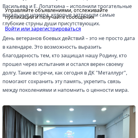
Васильева и Е. Лопаткина – исполнили трогательные
Управляйте объявлениями, отслеживайте
вокальные номера, которые затронули самые
публикации и получайте сообщения
глубокие струны души присутствующих.
Войти или зарегистрироваться
День ветеранов боевых действий – это не просто дата
в календаре. Это возможность выразить
благодарность тем, кто защищал нашу Родину, кто
прошел через испытания и остался верен своему
долгу. Такие встречи, как сегодня в ДК "Металлург",
помогают сохранить эту память, укрепить связь
между поколениями и напомнить о ценности мира.