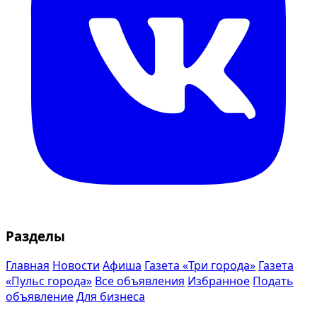
Разделы
Главная
Новости
Афиша
Газета «Три города»
Газета
«Пульс города»
Все объявления
Избранное
Подать
объявление
Для бизнеса