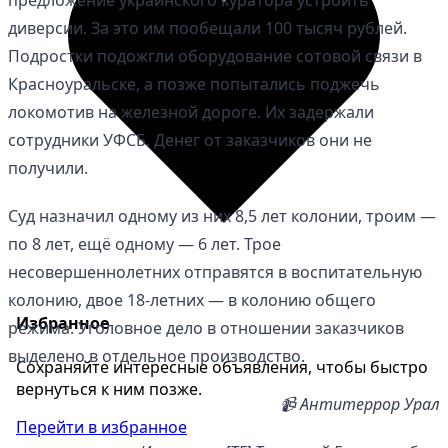
предложение украинского куратора устроить
диверсии. За это им пообещали 100 тысяч рублей.
Подростки подожгли оборудование сотовой связи в
Красноуральске, а позже попытались поджечь
локомотив на железной дороге. Их задержали
сотрудники УФСБ. Денег от заказчиков они не
получили.
Суд назначил одному из них 8,5 лет колонии, троим —
по 8 лет, ещё одному — 6 лет. Трое
несовершеннолетних отправятся в воспитательную
колонию, двое 18-летних — в колонию общего
Избранное
режима. Уголовное дело в отношении заказчиков
выделено в отдельное производство.
Сохраняйте интересные объявления, чтобы быстро
вернуться к ним позже.
📹 Антитеррор Урал
Перейти в избранное