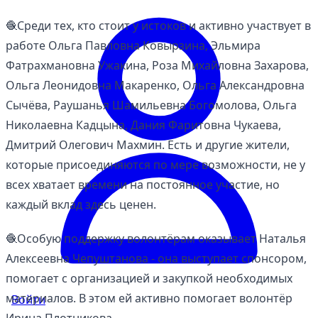
🧶Среди тех, кто стоит у истоков и активно участвует в
работе Ольга Павловна Ковырзина, Эльмира
Фатрахмановна Ужакина, Роза Михайловна Захарова,
Ольга Леонидовна Макаренко, Ольга Александровна
Сычёва, Раушанья Шамильевна Богомолова, Ольга
Николаевна Кадцына, Дания Фаритовна Чукаева,
Дмитрий Олегович Махмин. Есть и другие жители,
которые присоединяются по мере возможности, не у
всех хватает времени на постоянное участие, но
каждый вклад здесь ценен.
🧶Особую поддержку волонтёрам оказывает Наталья
Алексеевна Чепуштанова - она выступает спонсором,
помогает с организацией и закупкой необходимых
материалов. В этом ей активно помогает волонтёр
Войти