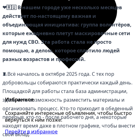
❤🇷🇺 В нашем городе уже несколько месяцев
действует по-настоящему важная и
объединяющая инициатива: группа волонтёров,
которые ежедневно плетут маскировочные сети
для нужд СВО. Эта работа стала не просто
помощью, а делом, которое сплотило людей
разных возрастов и профессий.
🧵Всё началось в октябре 2025 года. С тех пор
добровольцы собираются практически каждый день.
Площадкой для работы стала база администрации,
Избранное
здесь есть возможность разместить материалы и
организовать процесс. Кто-то приходит в обеденный
Сохраняйте интересные объявления, чтобы быстро
перерыв, кто-то - после рабочего дня, а некоторые
вернуться к ним позже.
находят время даже в плотном графике, чтобы внести
Перейти в избранное
свой вклад.