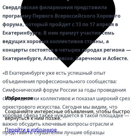
Свердловская филармония представила
программу Первого Всероссийского Хорового
форума, который пройдет с 13 по 17 апреля в
Екатеринбурге. В нем примут участие семь
ведущих хоровых коллективов страны, а
концерты состоятся в четырех городах региона —
Екатеринбурге, Алапаевске, Заречном и Асбесте.
«В Екатеринбурге уже есть успешный опыт
объединения профессионального сообщества:
Симфонический форум России за годы проведения
Избранное
собрал десятки коллективов и показал широкий срез
оркестрового искусства. Сегодня мы видим, что
Сохраняйте интересные объявления, чтобы быстро
хоровая сфера также нуждается в такой площадке —
вернуться к ним позже.
важно обсудить ключевые вопросы отрасли и
Перейти в избранное
представить слушателям лучшие образцы