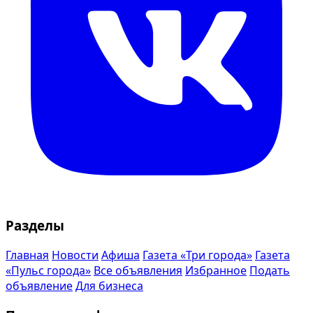
Разделы
Главная
Новости
Афиша
Газета «Три города»
Газета
«Пульс города»
Все объявления
Избранное
Подать
объявление
Для бизнеса