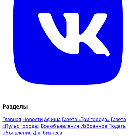
Разделы
Главная
Новости
Афиша
Газета «Три города»
Газета
«Пульс города»
Все объявления
Избранное
Подать
объявление
Для бизнеса