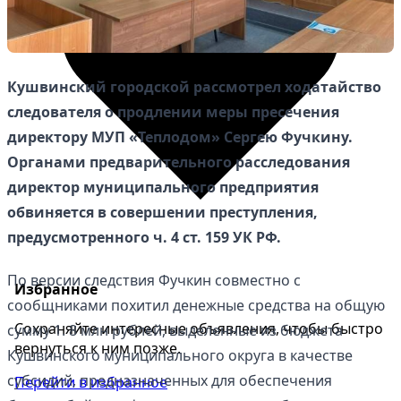
Кушвинский городской рассмотрел ходатайство
следователя о продлении меры пресечения
директору МУП «Теплодом» Сергею Фучкину.
Органами предварительного расследования
директор муниципального предприятия
обвиняется в совершении преступления,
предусмотренного ч. 4 ст. 159 УК РФ.
По версии следствия Фучкин совместно с
Избранное
сообщниками похитил денежные средства на общую
Сохраняйте интересные объявления, чтобы быстро
сумму 1. 8 млн рублей, выделенные из бюджета
вернуться к ним позже.
Кушвинского муниципального округа в качестве
субсидий, предназначенных для обеспечения
Перейти в избранное