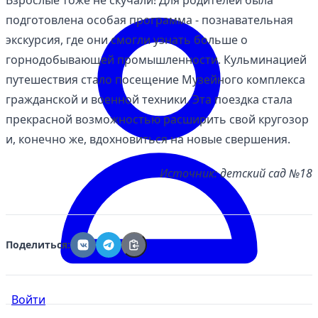
подготовлена особая программа - познавательная
экскурсия, где они смогли узнать больше о
горнодобывающей промышленности. Кульминацией
путешествия стало посещение Музейного комплекса
гражданской и военной техники. Эта поездка стала
прекрасной возможностью расширить свой кругозор
и, конечно же, вдохновиться на новые свершения.
Источник: детский сад №18
Поделиться:
Войти