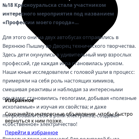
№18 Красноуральска стала участником
интересного мероприятия под названием
«Профессии моего города»…
Для этого они на двух автобусах отправились в
Верхнюю Пышму во Дворец технического творчества.
Здесь дети окунулись в удивительный мир взрослых
профессий, где каждая игра становилась уроком.
Наши юные исследователи с головой ушли в процесс:
примеряли на себя роль настоящих химиков,
смешивая реактивы и наблюдая за интересными
опытами; становились геологами, добывая «полезные
Избранное
ископаемые» и изучая их свойства; и даже
Сохраняйте интересные объявления, чтобы быстро
попробовали себя в роли электриков, создавая
вернуться к ним позже.
«собственное» электричество!
Перейти в избранное
Взрослые тоже не скучали! Для родителей была