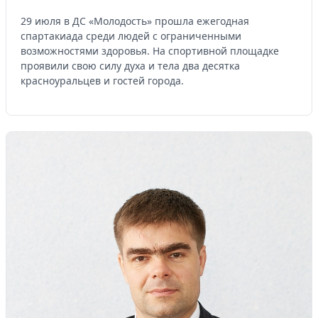
29 июля в ДС «Молодость» прошла ежегодная
Управляйте объявлениями, отслеживайте
спартакиада среди людей с ограниченными
публикации и получайте сообщения
возможностями здоровья. На спортивной площадке
Войти или зарегистрироваться
проявили свою силу духа и тела два десятка
красноуральцев и гостей города.