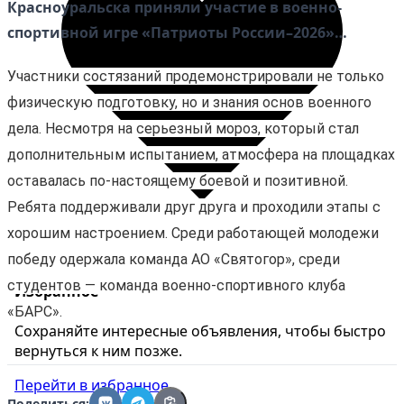
Красноуральска приняли участие в военно-
спортивной игре «Патриоты России–2026»…
Участники состязаний продемонстрировали не только
физическую подготовку, но и знания основ военного
дела. Несмотря на серьезный мороз, который стал
дополнительным испытанием, атмосфера на площадках
оставалась по-настоящему боевой и позитивной.
Ребята поддерживали друг друга и проходили этапы с
хорошим настроением. Среди работающей молодежи
победу одержала команда АО «Святогор», среди
студентов — команда военно-спортивного клуба
Избранное
«БАРС».
Сохраняйте интересные объявления, чтобы быстро
вернуться к ним позже.
Перейти в избранное
Поделиться: