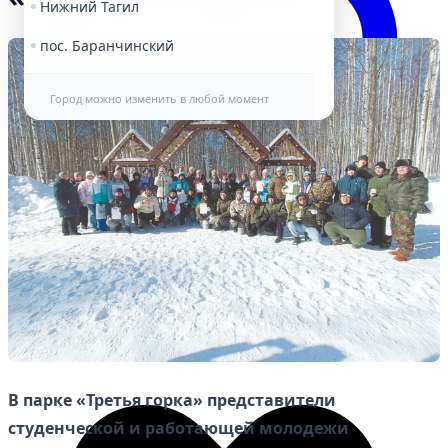
Нижний Тагил
пос. Баранчинский
Город можно изменить в любой момент
Избранное
В парке «Третья горка» представители
студенческой и работающей молодежи