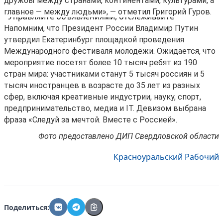
дружбы между странами, континентами, культурами, а
главное — между людьми», — отметил Григорий Гуров.
Управляйте объявлениями, отслеживайте
публикации и получайте сообщения
Напомним, что Президент России Владимир Путин
утвердил Екатеринбург площадкой проведения
Войти или зарегистрироваться
Международного фестиваля молодёжи. Ожидается, что
мероприятие посетят более 10 тысяч ребят из 190
стран мира: участниками станут 5 тысяч россиян и 5
тысяч иностранцев в возрасте до 35 лет из разных
сфер, включая креативные индустрии, науку, спорт,
предпринимательство, медиа и IT. Девизом выбрана
фраза «Следуй за мечтой. Вместе с Россией».
Фото предоставлено ДИП Свердловской области
Красноуральский Рабочий
Поделиться: