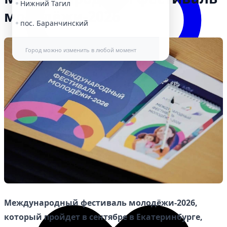
Нижний Тагил
молодёжи-2026
пос. Баранчинский
Город можно изменить в любой момент
Избранное
Международный фестиваль молодёжи-2026,
который пройдет в сентябре в Екатеринбурге,