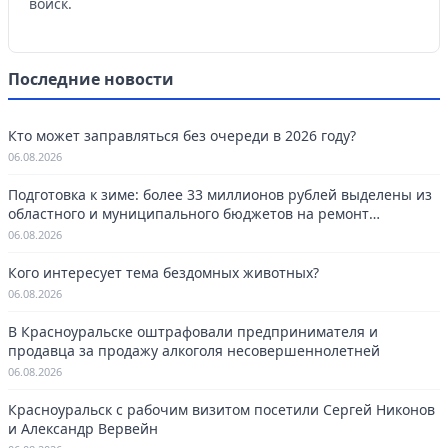
войск.
Последние новости
Кто может заправляться без очереди в 2026 году?
06.08.2026
Подготовка к зиме: более 33 миллионов рублей выделены из
областного и муниципального бюджетов на ремонт
котельных в Красноуральске.
06.08.2026
Кого интересует тема бездомных животных?
06.08.2026
В Красноуральске оштрафовали предпринимателя и
продавца за продажу алкоголя несовершеннолетней
06.08.2026
Красноуральск с рабочим визитом посетили Сергей Никонов
и Александр Вервейн