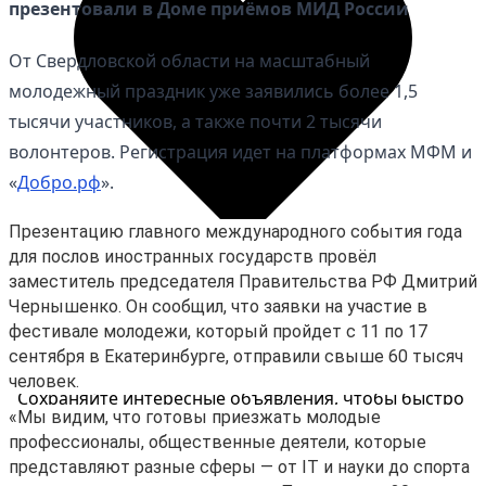
презентовали в Доме приёмов МИД России
От Свердловской области на масштабный
молодежный праздник уже заявились более 1,5
тысячи участников, а также почти 2 тысячи
волонтеров. Регистрация идет на платформах МФМ и
«
Добро.рф
».
Презентацию главного международного события года
для послов иностранных государств провёл
заместитель председателя Правительства РФ Дмитрий
Чернышенко. Он сообщил, что заявки на участие в
фестивале молодежи, который пройдет с 11 по 17
Избранное
сентября в Екатеринбурге, отправили свыше 60 тысяч
человек.
Сохраняйте интересные объявления, чтобы быстро
«Мы видим, что готовы приезжать молодые
вернуться к ним позже.
профессионалы, общественные деятели, которые
Перейти в избранное
представляют разные сферы — от IT и науки до спорта