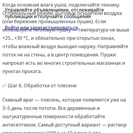
Когда основная влага ушла, подключайте технику.
Управляйте объявлениями, отслеживайте
Оптимальный режим: бытовые осушители воздуха
публикации и получайте сообщения
(они бережнее промышленных пушек). Если
Войти или зарегистрироваться
используете тепловую пушку — температура не выше
+25…+30 °C, и обязательно при открытых окнах,
чтобы влажный воздух выходил наружу. Направляйте
поток не на стены, а в центр помещения. Пушки
напрокат есть во многих строительных магазинах и
пунктах проката.
✅ Шаг 6. Обработка от плесени
Главный враг — плесень, которая появляется уже на
3–5 день после потопа. Все деревянные и
оштукатуренные поверхности обработайте
антисептиком. Самый доступный вариант — раствор
медного купороса (100 г на 10 л воды) или