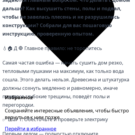
дальше? Как высушить стены, полы и подвал,
чтобы не завелась плесень и не разрушились
конструкции? Собрали для вас пошаговую
инструкцию, проверенную опытом.
💧🏠 Д 🛑 Главное правило: не торопитесь
Самая частая ошибка — начать сушить дом резко,
тепловыми пушками на максимум, как только вода
сошла. Этого делать нельзя. Древесина и штукатурка
должны сохнуть медленно и равномерно, иначе
появятся глубокие трещины, поведёт полы и
Избранное
перегородки.
Сохраняйте интересные объявления, чтобы быстро
вернуться к ним позже.
✅ Шаг 1. Обесточьте и проверьте электрику
Перейти в избранное
Первым делом — полностью отключите