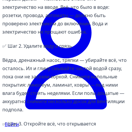
электричество на вводе. Всё, что было в воде:
розетки, провода, автоматы — должно быть
проверено электриком до включения. Вода и
электричество не прощают ошибок.
✅ Шаг 2. Удалите воду и грязь
Вёдра, дренажный насос, тряпки — убирайте всё, что
осталось. Ил и глину смывайте чистой водой сразу,
пока они не засохли коркой. Снимите напольные
покрытия: линолеум, ламинат, ковры — под ними
влага будет стоять неделями. Если полы дощатые —
аккуратно снимите несколько досок для вентиляции
подпола.
✅ Шаг 3. Откройте всё, что открывается
Войти