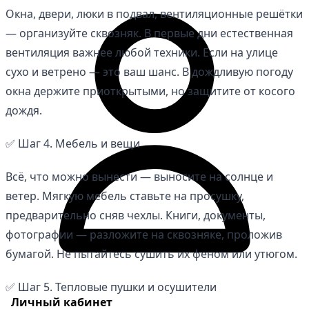
Окна, двери, люки в подвал, вентиляционные решётки
— организуйте сквозняк. В первые дни естественная
вентиляция важнее любой техники. Если на улице
сухо и ветрено — это ваш шанс. В дождливую погоду
окна держите приоткрытыми, но защитите от косого
дождя.
✅ Шаг 4. Мебель и вещи
Всё, что можно вынести — выносите на солнце и
ветер. Мягкую мебель ставьте на просушку,
предварительно сняв чехлы. Книги, документы,
фотографии — разложите на сквозняке, проложив
бумагой. Не пытайтесь сушить их феном или утюгом.
✅ Шаг 5. Тепловые пушки и осушители
Личный кабинет