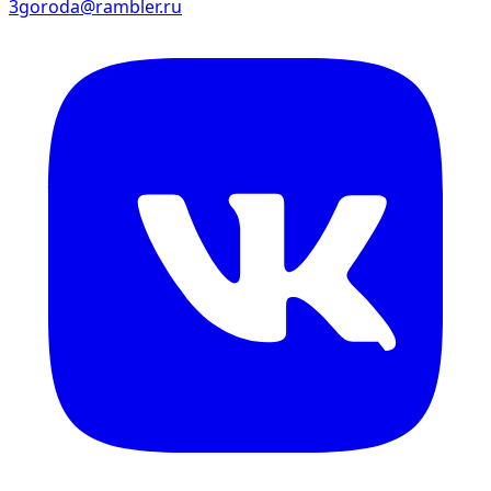
3goroda@rambler.ru