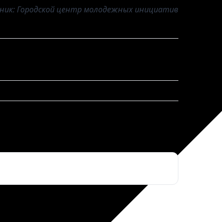
ник: Городской центр молодежных инициатив
ктронная почта
*