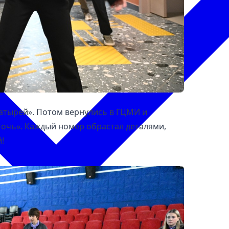
гатырей». Потом вернулись в ГЦМИ и
точь». Каждый номер обрастал деталями,
!