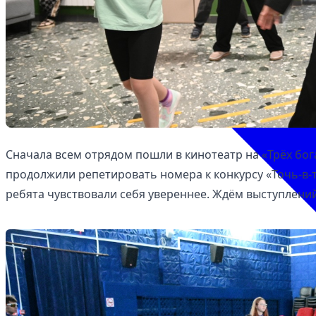
Сначала всем отрядом пошли в кинотеатр на «Трёх бо
продолжили репетировать номера к конкурсу «Точь‑в‑
ребята чувствовали себя увереннее. Ждём выступлений