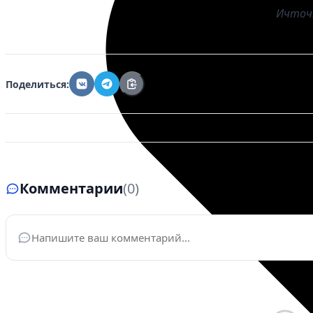
Ичточ
Поделиться:
Комментарии
(0)
Ваше имя
*
Эле