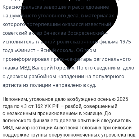
Красноуральска завершили расследование
нашумевшего уголовного дела, в материалах
которого потерпевшим оказался известный
советский актёр Вячеслав Воскресенский –
исполнитель главной роли сказочного фильма 1975
года «Финист – Ясный сокол». Об этом
проинформировал пресс–секретарь регионального
главка МВД Валерий Горелых. По его сведениям, дело
о дерзком разбойном нападении на популярного
артиста из полиции направлено в суд.
Напомним, уголовное дело возбуждено осенью 2025
Избранное
года по ч.3 ст.162 УК РФ – разбой, совершенный
Сохраняйте интересные объявления, чтобы быстро
с незаконным проникновением в жилище. До
вернуться к ним позже.
логического финала его довела опытный следователь
МВД майор юстиции Анастасия Головина при силовой
Перейти в избранное
поддержке группы оперуполномоченных угрозыска под