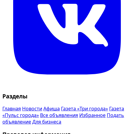
Разделы
Главная
Новости
Афиша
Газета «Три города»
Газета
«Пульс города»
Все объявления
Избранное
Подать
объявление
Для бизнеса