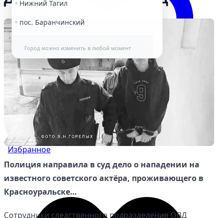
Нижний Тагил
пос. Баранчинский
Город можно изменить в любой момент
Избранное
Полиция направила в суд дело о нападении на
известного советского актёра, проживающего в
Красноуральске…
Сотрудники следственного подразделения ОВД