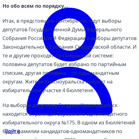
Но обо всем по порядку…
Итак, в предстоящем сентябре нас ждут выборы
депутатов Государственной Думы Федерального
Собрания Российской Федерации и выборы депутатов
Законодательного Собрания Свердловской области. И
те и другие проходят по смешанной системе:
половина депутатов будет избрано по партийным
спискам, другая половина – по одномандатным
округам. Жители Красноуральска получат на
избирательном участке 4 бюллетеня.
На выборах депутатов Госдумы Красноуральск
находится в границах Серовского одномандатного
избирательного округа №175. В одном из бюллетеней
Войти
будут фамилии кандидатов-одномандатников по