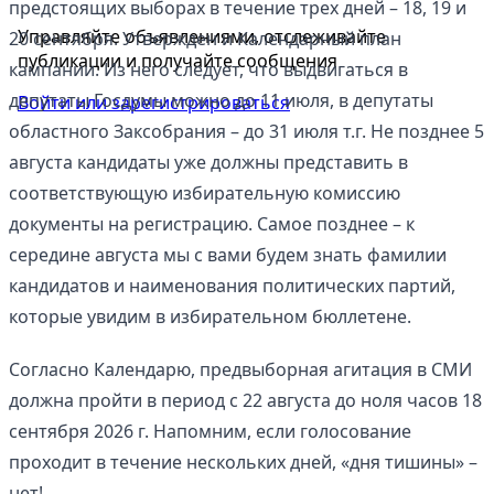
предстоящих выборах в течение трех дней – 18, 19 и
Управляйте объявлениями, отслеживайте
20 сентября. Утвержден и Календарный план
публикации и получайте сообщения
кампании. Из него следует, что выдвигаться в
депутаты Госдумы можно до 11 июля, в депутаты
Войти или зарегистрироваться
областного Заксобрания – до 31 июля т.г. Не позднее 5
августа кандидаты уже должны представить в
соответствующую избирательную комиссию
документы на регистрацию. Самое позднее – к
середине августа мы с вами будем знать фамилии
кандидатов и наименования политических партий,
которые увидим в избирательном бюллетене.
Согласно Календарю, предвыборная агитация в СМИ
должна пройти в период с 22 августа до ноля часов 18
сентября 2026 г. Напомним, если голосование
проходит в течение нескольких дней, «дня тишины» –
нет!