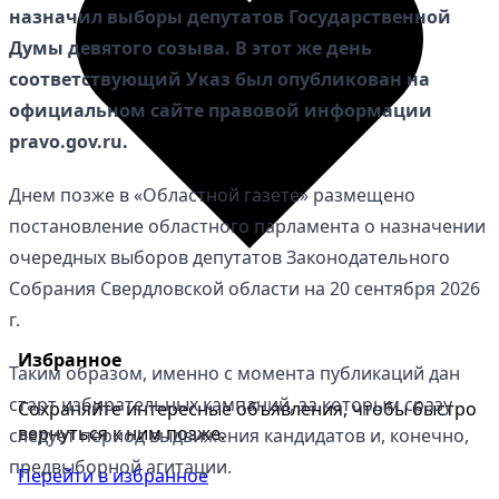
назначил выборы депутатов Государственной
Думы девятого созыва. В этот же день
соответствующий Указ был опубликован на
официальном сайте правовой информации
pravo.gov.ru.
Днем позже в «Областной газете» размещено
постановление областного парламента о назначении
очередных выборов депутатов Законодательного
Собрания Свердловской области на 20 сентября 2026
г.
Избранное
Таким образом, именно с момента публикаций дан
старт избирательных кампаний, за которым сразу
Сохраняйте интересные объявления, чтобы быстро
вернуться к ним позже.
следует период выдвижения кандидатов и, конечно,
предвыборной агитации.
Перейти в избранное