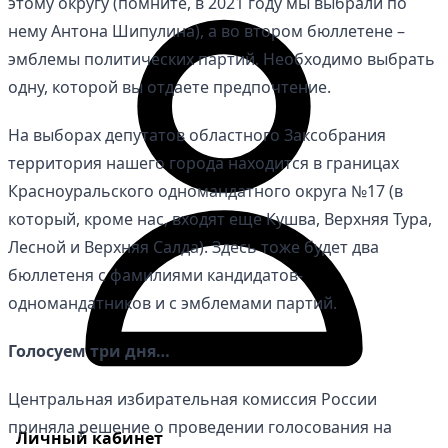
этому округу (помните, в 2021 году мы выбрали по
нему Антона Шипулина), а во втором бюллетене –
эмблемы политических партий. Необходимо выбрать
одну, которой вы отдаете предпочтение.
На выборах депутатов областного Заксобрания
территория нашего города находится в границах
Красноуральского одномандатного округа №17 (в
который, кроме нас, входят еще Кушва, Верхняя Тура,
Лесной и Верхняя Салда). Здесь тоже будет два
бюллетеня с фамилиями кандидатов-
одномандатников и с эмблемами партий.
Голосуем три дня…
Центральная избирательная комиссия России
приняла решение о проведении голосования на
Личный кабинет