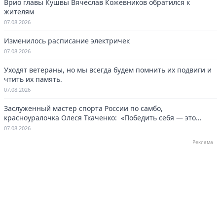
Врио главы Кушвы Вячеслав Кожевников обратился к
жителям
07.08.2026
Изменилось расписание электричек
07.08.2026
Уходят ветераны, но мы всегда будем помнить их подвиги и
чтить их память.
07.08.2026
Заслуженный мастер спорта России по самбо,
красноуралочка Олеся Ткаченко: «Победить себя — это
навсегда»
07.08.2026
Реклама