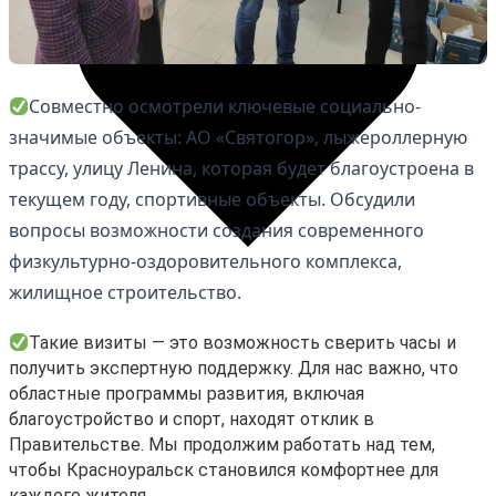
Совместно осмотрели ключевые социально-
значимые объекты: АО «Святогор», лыжероллерную
трассу, улицу Ленина, которая будет благоустроена в
текущем году, спортивные объекты. Обсудили
вопросы возможности создания современного
физкультурно-оздоровительного комплекса,
жилищное строительство.
Такие визиты — это возможность сверить часы и
Избранное
получить экспертную поддержку. Для нас важно, что
областные программы развития, включая
Сохраняйте интересные объявления, чтобы быстро
благоустройство и спорт, находят отклик в
вернуться к ним позже.
Правительстве. Мы продолжим работать над тем,
чтобы Красноуральск становился комфортнее для
Перейти в избранное
каждого жителя.