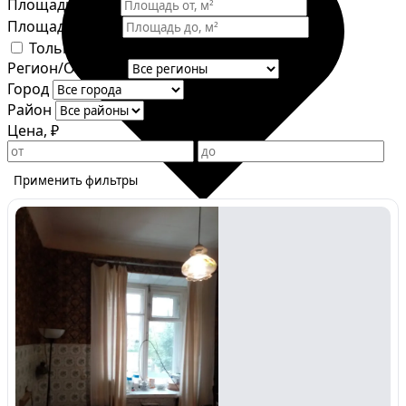
Площадь от, м²
Площадь до, м²
Только объявления от собственника
Регион/Область
Город
Район
Цена, ₽
Применить фильтры
Избранное
Сохраняйте интересные объявления, чтобы быстро
вернуться к ним позже.
Перейти в избранное