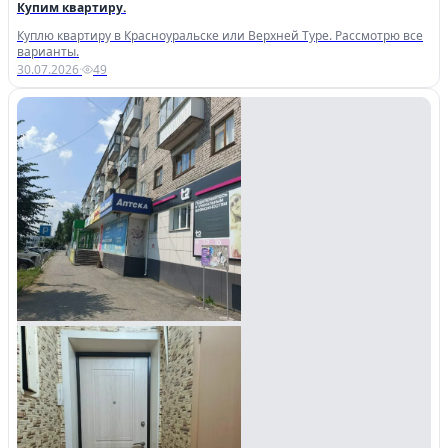
Купим квартиру.
Куплю квартиру в Красноуральске или Верхней Туре. Рассмотрю все
варианты.
30.07.2026
·
49