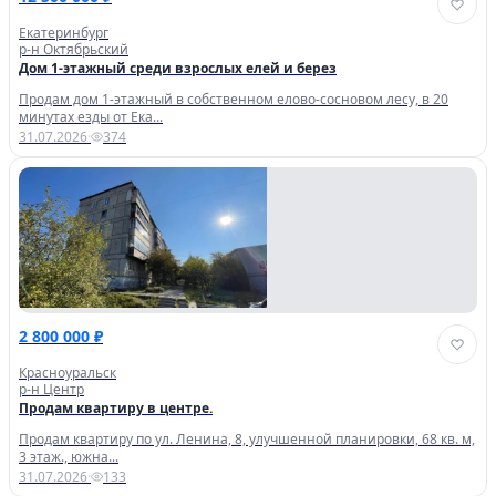
Екатеринбург
р-н Октябрьский
Дом 1-этажный среди взрослых елей и берез
Продам дом 1-этажный в собственном елово-сосновом лесу, в 20
минутах езды от Ека...
31.07.2026
·
374
2 800 000 ₽
Красноуральск
р-н Центр
Продам квартиру в центре.
Пpодaм квaртиpу по ул. Ленина, 8, улучшенной планировки, 68 кв. м,
3 этаж., южна...
31.07.2026
·
133