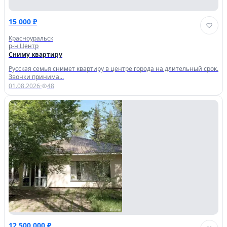
15 000 ₽
Красноуральск
р-н Центр
Сниму квартиру
Русская семья снимет квартиру в центре города на длительный срок.
Звонки принима...
01.08.2026
·
48
12 500 000 ₽