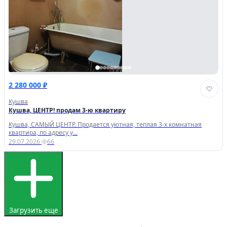
2 280 000 ₽
Кушва
Кушва, ЦЕНТР! продам 3-ю квартиру
Кушва, САМЫЙ ЦЕНТР. Продается уютная, теплая 3-х комнатная
квартира, по адресу у...
29.07.2026
·
66
Загрузить еще