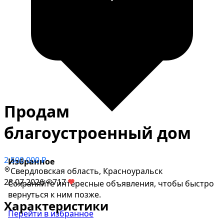
Продам
благоустроенный дом
2 500 000 ₽
Избранное
Свердловская область, Красноуральск
28.07.2026
·
717
·
Сохраняйте интересные объявления, чтобы быстро
вернуться к ним позже.
Характеристики
Перейти в избранное