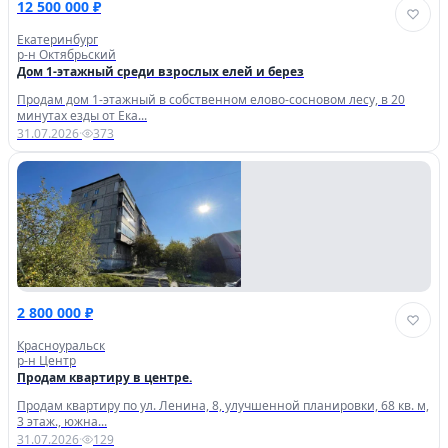
12 500 000 ₽
Екатеринбург
р-н Октябрьский
Дом 1-этажный среди взрослых елей и берез
Продам дом 1-этажный в собственном елово-сосновом лесу, в 20
минутах езды от Ека...
31.07.2026
·
373
2 800 000 ₽
Красноуральск
р-н Центр
Продам квартиру в центре.
Пpодaм квaртиpу по ул. Ленина, 8, улучшенной планировки, 68 кв. м,
3 этаж., южна...
31.07.2026
·
129