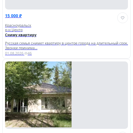
15 000 ₽
Красноуральск
р-н Центр
Сниму квартиру
Русская семья снимет квартиру в центре города на длительный срок.
Звонки принима...
01.08.2026
·
46