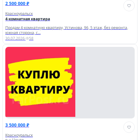
2 500 000 ₽
Красноуральск
4-комнатная квартира
Продам 4-комнатную квартиру, Устинова, 96, 5 этаж, без ремонта,
южная сторона, с...
30.07.2026
·
58
3 500 000 ₽
Красноуральск
р-н Центр