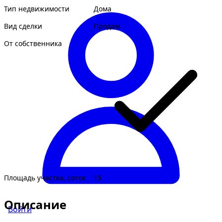
Тип недвижимости
Дома
Вид сделки
Продам
От собственника
Площадь участка, соток
15
Описание
Войти