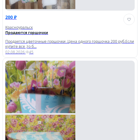
200 ₽
Красноуральск
Продаются горшочки
Продается цветочные горшочки .Цена одного горшочка 200 руб.Если
купите все ,то б...
02.08.2026
·
45