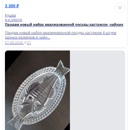
3 300 ₽
Кушва
р-н Центр
Продам новый набор эмалированной посуды кастрюли, чайник
Продам новый набор эмалированной посуды: кастрюли 4 штуки
разных размеров и чайн...
07.08.2026
·
21
Личный кабинет