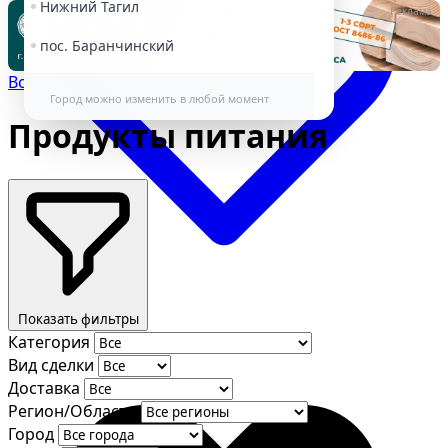
Нижний Тагил
Реклама
пос. Баранчинский
Все объявления
→
Продукты питания
Город можно изменить в любой момент
Продукты питания
Избранное
Показать фильтры
Категория
Вид сделки
Доставка
Регион/Область
Город