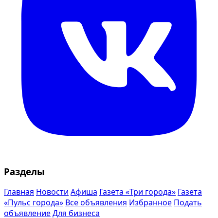
Разделы
Главная
Новости
Афиша
Газета «Три города»
Газета
«Пульс города»
Все объявления
Избранное
Подать
объявление
Для бизнеса