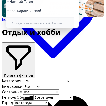
Нижний Тагил
Реклама
пос. Баранчинский
Все объявления
→
Отдых и хобби
Город можно изменить в любой момент
Отдых и хобби
Избранное
Показать фильтры
Категория
Вид сделки
Состояние
Регион/Область
Город