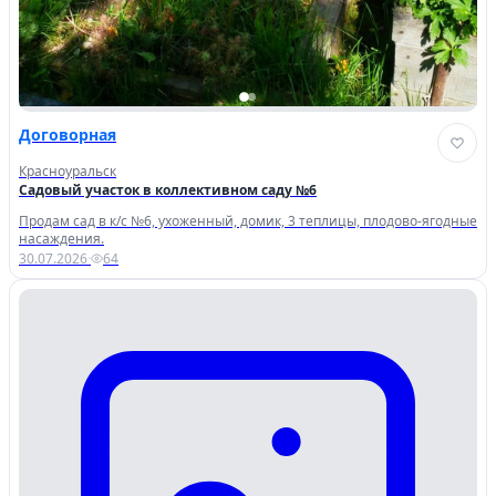
Договорная
Красноуральск
Садовый участок в коллективном саду №6
Продам сад в к/с №6, ухоженный, домик, 3 теплицы, плодово-ягодные
насаждения.
30.07.2026
·
64