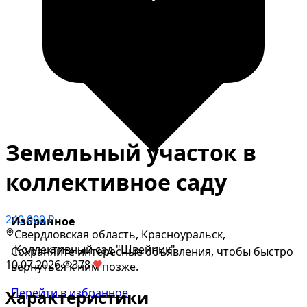
Земельный участок в
коллективное саду
240 000 ₽
Избранное
Свердловская область, Красноуральск,
Коллективный сад "Швейник"
Сохраняйте интересные объявления, чтобы быстро
10.07.2026
·
378
·
вернуться к ним позже.
Перейти в избранное
Характеристики