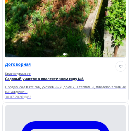
Договорная
Красноуральск
Садовый участок в коллективном саду №6
Продам сад в к/с №6, ухоженный, домик, 3 теплицы, плодово-ягодные
насаждения.
30.07.2026
·
62