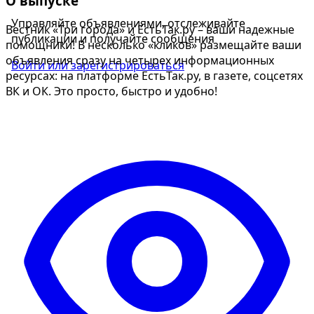
О выпуске
Управляйте объявлениями, отслеживайте
Вестник «Три города» и ЕстьТак.ру – ваши надежные
публикации и получайте сообщения
помощники! В несколько «кликов» размещайте ваши
объявления сразу на четырех информационных
Войти или зарегистрироваться
ресурсах: на платформе ЕстьТак.ру, в газете, соцсетях
ВК и ОК. Это просто, быстро и удобно!