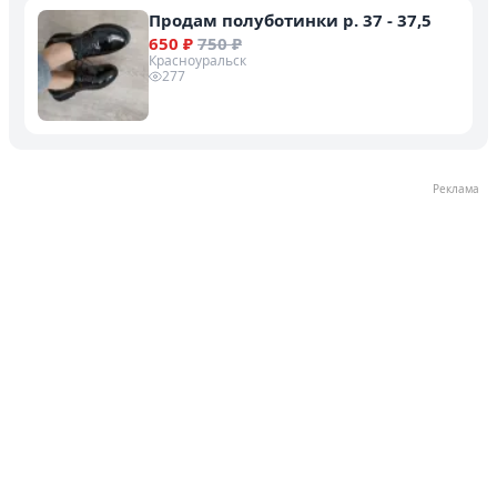
Продам полуботинки р. 37 - 37,5
Управляйте объявлениями, отслеживайте
650 ₽
750 ₽
публикации и получайте сообщения
Красноуральск
277
Войти или зарегистрироваться
Реклама