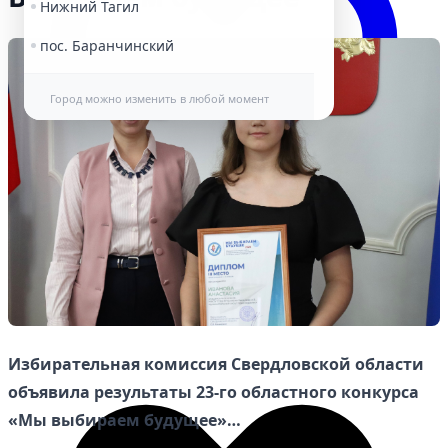
Нижний Тагил
пос. Баранчинский
Город можно изменить в любой момент
Избранное
Избирательная комиссия Свердловской области
объявила результаты 23-го областного конкурса
«Мы выбираем будущее»…