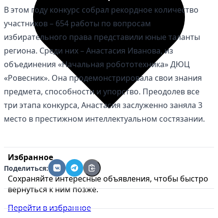
В этом году конкурс собрал рекордное количество
участников – 654 работы по вопросам
избирательного права представили юные таланты
региона. Среди них – Анастасия Иванова, из
объединения «Начальная робототехника» ДЮЦ
«Ровесник». Она продемонстрировала свои знания
предмета, способности и упорство. Преодолев все
три этапа конкурса, Анастасия заслуженно заняла 3
место в престижном интеллектуальном состязании.
Избранное
Поделиться:
Сохраняйте интересные объявления, чтобы быстро
вернуться к ним позже.
Перейти в избранное