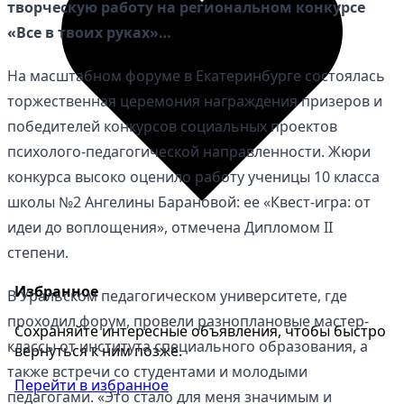
творческую работу на региональном конкурсе
«Все в твоих руках»…
На масштабном форуме в Екатеринбурге состоялась
торжественная церемония награждения призеров и
победителей конкурсов социальных проектов
психолого-педагогической направленности. Жюри
конкурса высоко оценило работу ученицы 10 класса
школы №2 Ангелины Барановой: ее «Квест-игра: от
идеи до воплощения», отмечена Дипломом II
степени.
Избранное
В Уральском педагогическом университете, где
проходил форум, провели разноплановые мастер-
Сохраняйте интересные объявления, чтобы быстро
классы от института специального образования, а
вернуться к ним позже.
также встречи со студентами и молодыми
Перейти в избранное
педагогами. «Это стало для меня значимым и