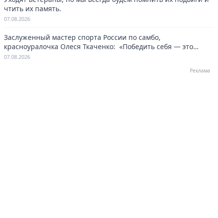
чтить их память.
07.08.2026
Заслуженный мастер спорта России по самбо,
красноуралочка Олеся Ткаченко: «Победить себя — это
навсегда»
07.08.2026
Реклама