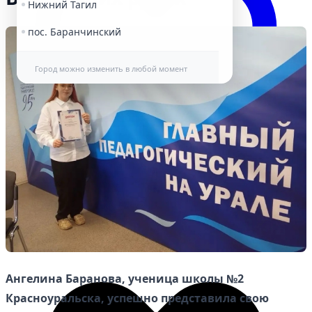
Нижний Тагил
пос. Баранчинский
Город можно изменить в любой момент
Избранное
Ангелина Баранова, ученица школы №2
Красноуральска, успешно представила свою