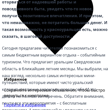
оторваться от надоевшей работы и
повседневного быта, увидеть что-то новое,
получить позитивные впечатления. И при этом,
что немаловажно, не потратить больших денег. И
такая возможность у красноуральцев есть, можно
сказать, в шаговой доступности…
Сегодня предлагаем читателям познакомиться с
самым бюджетным вариантом отдыха – событийным
туризмом. Что предлагает уральцам Свердловская
область в ближайшие летние месяцы. Мы выбрали, на
наш взгляд, несколько самых интересных мини-
Избранное
путешествий, которые имеют чисто уральский
колорит и отлично зарекомендовали себя. И это
Сохраняйте интересные объявления, чтобы быстро
вернуться к ним позже.
далеко не полный их перечень. Обратите внимание,
почти все эти мероприятия – с бесплатным
Перейти в избранное