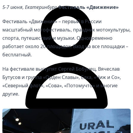
5-7 июня, Екатеринбург
Фестиваль «Движение»
Фестиваль «Движение» – первый в России
масштабный мотофестиваль, праздник мотокультуры,
спорта, путешествий и музыки. Одновременно
работает около 20 площадок. Вход на все площадки –
бесплатный.
На фестивале выступят Сергей Бобунец, Вячеслав
Бутусов и группа «Орден Славы», Елка, «Чиж и Со»,
«Северный флот», «Сова», «Потомучто» и многие
другие.
Личный кабинет