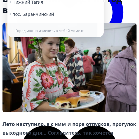
Нижний Тагил
вперед!
пос. Баранчинский
Город можно изменить в любой момент
Избранное
Лето наступило, а с ним и пора отпусков, прогулок
выходного дня… Согласитесь, так хочется