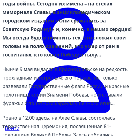
годы войны. Сегодня их имена – на стелах
мемориала Славы, в энциклопедическом
городском издании «Они сражались за
Советскую Родину!» и, конечно, в наших сердцах!
Мы всегда будем помнить тех, кто сложил свои
головы на полях сражений, кто умер от ран в
госпиталях, кто ковал Победу в тылу...
Нынче 9 мая выдался в Красноуральске на редкость
прохладным и ветреным: его порывы не только
развевали Государственные флаги России и красные
полотнища копии Знамени Победы, но и срывали
фуражки с почетного караула у Вечного огня…
Ровно в 12.00 здесь, на Алее Славы, состоялась
торжественная церемония, посвященная 81-
Войти
годовщине Великой Победы. Здесь собрались