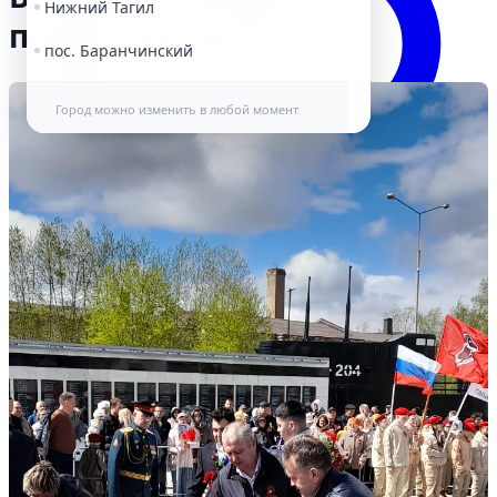
Нижний Тагил
посвящается…
пос. Баранчинский
Город можно изменить в любой момент
Избранное