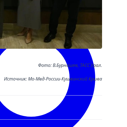
Фото: В.Бурнашев, ТАСС Урал.
Источник: Мо-Мвд-России-Кушвинский Кушва