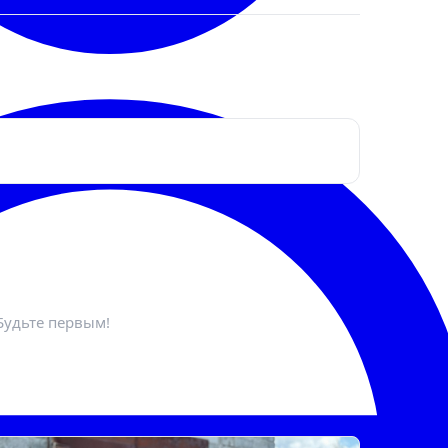
ктронная почта
*
Будьте первым!