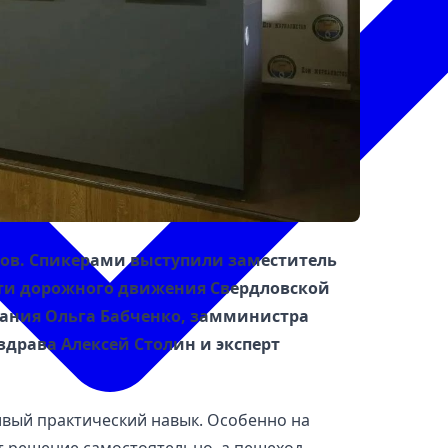
тов. Спикерами выступили заместитель
сти дорожного движения Свердловской
ания Ольга Бабченко, замминистра
драва Алексей Столин и эксперт
ивый практический навык. Особенно на
т решение самостоятельно, а пешеход