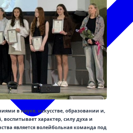
ями в науке, искусстве, образовании и,
, воспитывает характер, силу духа и
нства является волейбольная команда под