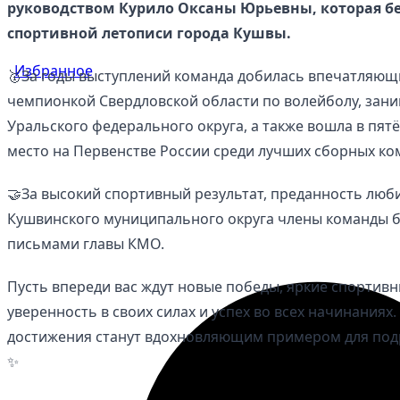
руководством Курило Оксаны Юрьевны, которая бе
спортивной летописи города Кушвы.
Избранное
🥇За годы выступлений команда добилась впечатляющи
чемпионкой Свердловской области по волейболу, зан
Уральского федерального округа, а также вошла в пят
место на Первенстве России среди лучших сборных ко
🤝За высокий спортивный результат, преданность люб
Кушвинского муниципального округа члены команды 
письмами главы КМО.
Пусть впереди вас ждут новые победы, яркие спортивн
уверенность в своих силах и успех во всех начинаниях
достижения станут вдохновляющим примером для под
✨