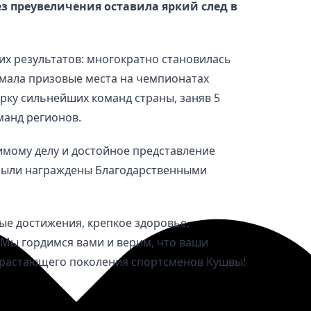
з преувеличения оставила яркий след в
х результатов: многократно становилась
имала призовые места на чемпионатах
ёрку сильнейших команд страны, заняв 5
манд регионов.
имому делу и достойное представление
были награждены Благодарственными
ые достижения, крепкое здоровье,
. Мы гордимся вами и верим, что ваши
растающего поколения спортсменов Кушвы!