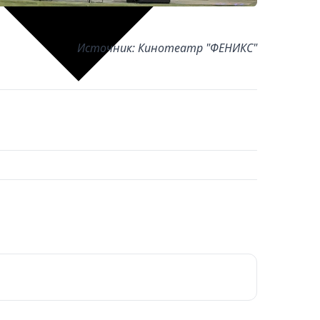
Источник: Кинотеатр "ФЕНИКС"
рнуться к ним позже.
ктронная почта
*