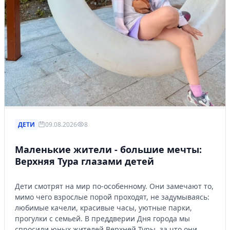
Управляйте объявлениями, отслеживайте
публикации и получайте сообщения
Войти или зарегистрироваться
ДЕТИ
09.08.2026
8
Маленькие жители - большие мечты:
Верхняя Тура глазами детей
Дети смотрят на мир по-особенному. Они замечают то,
мимо чего взрослые порой проходят, не задумываясь:
любимые качели, красивые часы, уютные парки,
прогулки с семьей. В преддверии Дня города мы
спросили юных жителей Верхней Туры, за что они