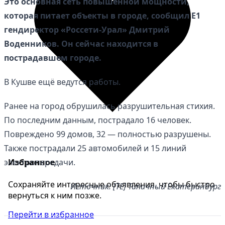
Это основная сеть повышенной мощности,
которая питает объекты в городе, сообщил Е1
гендиректор «Россети-Урал» Дмитрий
Воденников. Он сейчас находится в
пострадавшем городе.
В Кушве ещё ведутся работы.
Ранее на город обрушилась разрушительная стихия.
По последним данным, пострадало 16 человек.
Повреждено 99 домов, 32 — полностью разрушены.
Также пострадали 25 автомобилей и 15 линий
электропередачи.
Избранное
Сохраняйте интересные объявления, чтобы быстро
Источник: [ТЕ] Типичный Екатеринбург
вернуться к ним позже.
Перейти в избранное