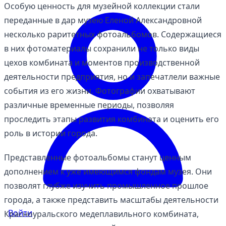
Особую ценность для музейной коллекции стали
переданные в дар музею Еленой Александровной
несколько раритетных фотоальбомов. Содержащиеся
в них фотоматериалы сохранили не только виды
цехов комбината и моментов производственной
деятельности предприятия, но и запечатлели важные
события из его жизни. Фотографии охватывают
различные временные периоды, позволяя
проследить этапы развития комбината и оценить его
роль в истории города.
Представленные фотоальбомы станут ценным
дополнением к уже имеющимся фондам музея. Они
позволят глубже изучить промышленное прошлое
города, а также представить масштабы деятельности
Войти
Красноуральского медеплавильного комбината,