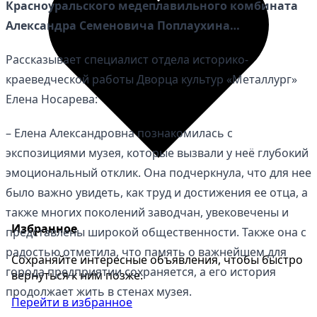
Красноуральского медеплавильного комбината
Александра Семеновича Поплаухина…
Рассказывает специалист отдела историко-
краеведческой работы Дворца культур «Металлург»
Елена Носарева:
– Елена Александровна познакомилась с
экспозициями музея, которые вызвали у неё глубокий
эмоциональный отклик. Она подчеркнула, что для нее
было важно увидеть, как труд и достижения ее отца, а
также многих поколений заводчан, увековечены и
Избранное
представлены широкой общественности. Также она с
радостью отметила, что память о важнейшем для
Сохраняйте интересные объявления, чтобы быстро
города предприятии сохраняется, а его история
вернуться к ним позже.
продолжает жить в стенах музея.
Перейти в избранное