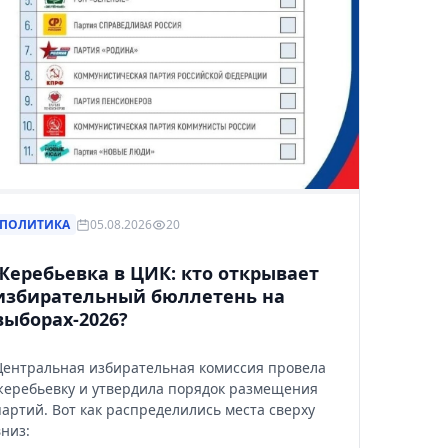
ПОЛИТИКА
05.08.2026
20
Жеребьевка в ЦИК: кто открывает
избирательный бюллетень на
выборах-2026?
рнуться к ним позже.
Центральная избирательная комиссия провела
жеребьевку и утвердила порядок размещения
партий. Вот как распределились места сверху
вниз: