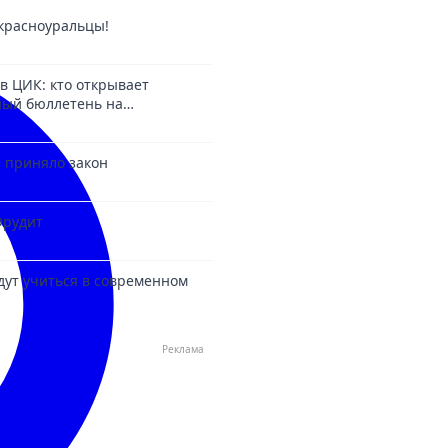
красноуральцы!
в ЦИК: кто открывает
ный бюллетень на
6?
 приняло закон
Эрудит
дут учиться в современном
Реклама