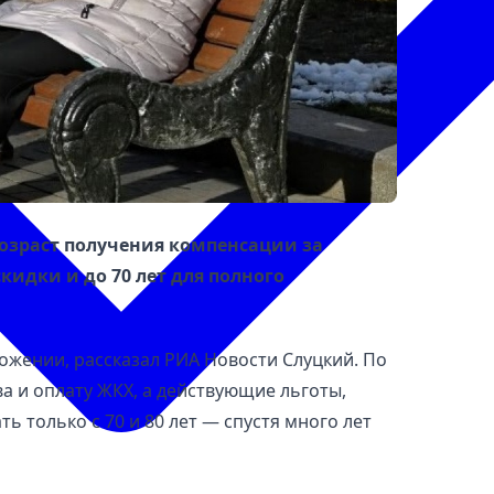
озраст получения компенсации за
кидки и до 70 лет для полного
ожении, рассказал РИА Новости Слуцкий. По
ва и оплату ЖКХ, а действующие льготы,
 только с 70 и 80 лет — спустя много лет