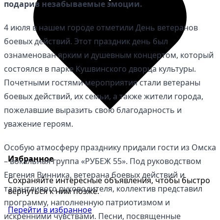
подарив незабываемые эмоции.
4 июля в нашем городе отметили День ветеранов
боевых действий. Этот праздник день был
ознаменован ярким и душевным концертом, который
состоялся в парке Кушвинского дворца культуры.
Почетными гостями мероприятия стали ветераны
боевых действий, их семьи, а также жители города,
пожелавшие выразить свою благодарность и
уважение героям.
Особую атмосферу празднику придали гости из Омска
Избранное
– вокальная группа «РУБЕЖ 55». Под руководством
Евгения Винника, ветерана боевых действий и
Сохраняйте интересные объявления, чтобы быстро
талантливого руководителя, коллектив представил
вернуться к ним позже.
программу, наполненную патриотизмом и
Перейти в избранное
искренними чувствами. Песни, посвященные