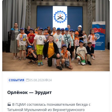
СОБЫТИЯ
05.08.2026
24
Орлёнок — Эрудит
🏭 В ГЦМИ состоялась познавательная беседа с
Татьяной Мухлыниной из Верхнетуринского