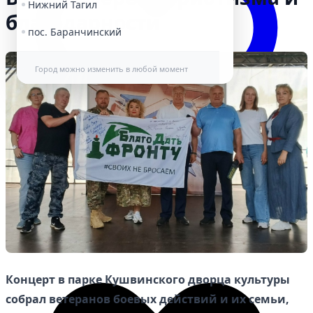
Нижний Тагил
благодарности
пос. Баранчинский
Город можно изменить в любой момент
Избранное
Концерт в парке Кушвинского дворца культуры
собрал ветеранов боевых действий и их семьи,